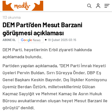
113 okunma
DEM Parti’den Mesut Barzani
görüşmesi açıklaması
19 Şubat 2025 03:15
ABONE OL
News
DEM Parti, heyetlerinin Erbil ziyareti hakkında
açıklamada bulundu.
Partiden yapılan açıklamada, “DEM Parti İmralı Heyeti
üyeleri Pervin Buldan, Sırrı Süreyya Önder, DBP Eş
Genel Başkanı Keskin Bayındır, Dış İlişkiler Komisyonu
üyemiz Berdan Öztürk, milletvekillerimiz Gülcan
Kaçmaz Sayyiğit ve Mehmet Kamaç ile Asrın Hukuk
Bürosu avukatlarından oluşan heyet Mesut Barzani ile
görüştü” denildi.