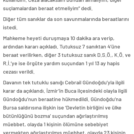
suçlamalardan beraat etmeliyim” dedi.
Diğer tüm sanıklar da son savunmalarında beraatlarını
istedi.
Mahkeme heyeti duruşmaya 10 dakika ara verip,
ardından kararı açıkladı. Tutuksuz 7 sanıktan 4’üne
beraat verilirken, diğer 3 tutuksuz sanık D.S.Ö., K.Ö. ve
R.İ.’ye ise örgüte yardım suçundan 1 yıl 13 ay hapis
cezası verildi.
Davanın tek tutuklu sanığı Cebrail Gündoğdu’yla ilgili
karar da açıklandı. İzmir’in Buca ilçesindeki olayla ilgili
Gündoğdu’nun beraatine hükmedildi. Gündoğdu’na
Bursa saldırısına ilişkin ise ‘Devletin birliğini ve ülke
bütünlüğünü bozma’ suçundan ağırlaştırılmış
müebbet, olayda 1 kişinin ölümüne sebebiyet
vermekten ağırlaştırılmış müebbet, olayda 23 kişinin