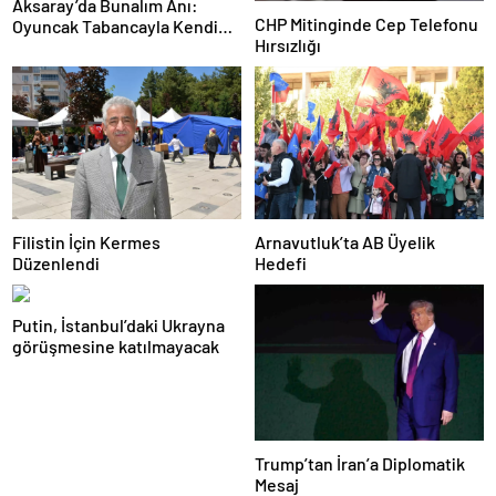
Aksaray’da Bunalım Anı:
CHP Mitinginde Cep Telefonu
Oyuncak Tabancayla Kendine
Hırsızlığı
Zarar Vermeye Çalıştı
Filistin İçin Kermes
Arnavutluk’ta AB Üyelik
Düzenlendi
Hedefi
Putin, İstanbul’daki Ukrayna
görüşmesine katılmayacak
Trump’tan İran’a Diplomatik
Mesaj