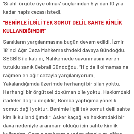
‘Silahlı örgüte üye olmak’ suçlarından 5 yıldan 10 yıla
kadar hapis cezası istedi.
“BENİMLE İLGİLİ TEK SOMUT DELİL SAHTE KİMLİK
KULLANDIĞIMDIR”
Sanıkların yargılanmasına bugün devam edildi. İzmir
18’inci Ağır Ceza Mahkemesi’ndeki davaya Gündoğdu,
SEGBİS ile katıldı. Mahkemede savunmasını veren
tutuklu sanık Cebrail Gündoğdu, “Hiç delil olmamasına
rağmen en ağır cezayla yargılanıyorum.
Yakalandığımda üzerimde herhangi bir silah yoktu.
Herhangi bir örgütsel doküman bile yoktu. Hakkımdaki
ifadeler doğru değildir. Bomba yaptığıma yönelik
somut değil yoktur. Benimle ilgili tek somut delil sahte
kimlik kullandığımdır. Asker kaçağı ve hakkımdaki bir
dava nedeniyle aranmam olduğu için sahte kimlik
kullandım. Ceza alacaksam bundan almalıyım, diğer