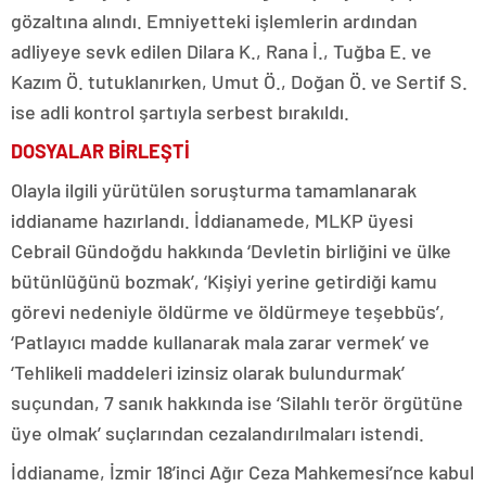
gözaltına alındı. Emniyetteki işlemlerin ardından
adliyeye sevk edilen Dilara K., Rana İ., Tuğba E. ve
Kazım Ö. tutuklanırken, Umut Ö., Doğan Ö. ve Sertif S.
ise adli kontrol şartıyla serbest bırakıldı.
DOSYALAR BİRLEŞTİ
Olayla ilgili yürütülen soruşturma tamamlanarak
iddianame hazırlandı. İddianamede, MLKP üyesi
Cebrail Gündoğdu hakkında ‘Devletin birliğini ve ülke
bütünlüğünü bozmak’, ‘Kişiyi yerine getirdiği kamu
görevi nedeniyle öldürme ve öldürmeye teşebbüs’,
‘Patlayıcı madde kullanarak mala zarar vermek’ ve
‘Tehlikeli maddeleri izinsiz olarak bulundurmak’
suçundan, 7 sanık hakkında ise ‘Silahlı terör örgütüne
üye olmak’ suçlarından cezalandırılmaları istendi.
İddianame, İzmir 18’inci Ağır Ceza Mahkemesi’nce kabul