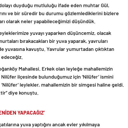
dolayı duyduğu mutluluğu ifade eden muhtar Gül,
rını ve bir süredir bu durumu gözlemlediklerini bizlere
tarı olarak neler yapabileceğimizi düşündük.
Leyleklerimize yuvayı yaparken düşüncemiz, olacak
urtaları bırakacakları bir yuva yaparak, yavruları
lde yuvasına kavuştu. Yavrular yumurtadan çıktıktan
 edeceğiz.
Doğanköy Mahallesi. Erkek olan leyleğe mahallemizin
e Nilüfer ilçesinde bulunduğumuz için ‘Nilüfer’ ismini
Nilüfer’ leylekler, mahallemizin bir simgesi haline geldi.
tir” diye konuştu.
ENİDEN YAPACAĞIZ’
çatılarına yuva yaptığını ancak evler yıkılmaya