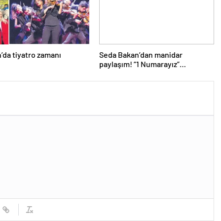
’da tiyatro zamanı
Seda Bakan’dan manidar
paylaşım! “1 Numarayız”
mesajının arkasındaki o
gönderme gündeme bomba gibi
düştü…