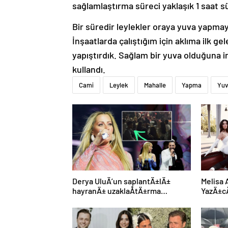
sağlamlaştırma süreci yaklaşık 1 saat s
Bir süredir leylekler oraya yuva yapmay
İnşaatlarda çalıştığım için aklıma ilk ge
yapıştırdık. Sağlam bir yuva olduğuna in
kullandı.
Cami
Leylek
Mahalle
Yapma
Yuv
Derya UluÄ’un saplantÄ±lÄ±
Melisa 
hayranÄ± uzaklaÅtÄ±rma
YazÄ±cÄ
kararÄ±nÄ± hiÃ§e saydÄ±, Ã¶n
yÃ¼zÃ¼
sÄ±radan konseri izledi