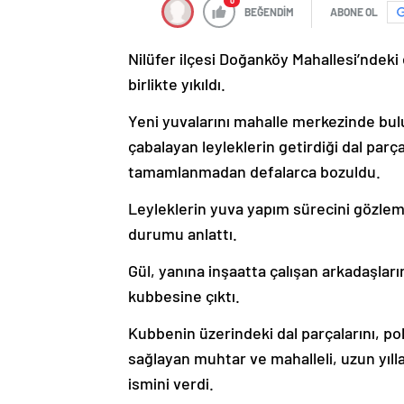
0
BEĞENDİM
ABONE OL
Nilüfer ilçesi Doğanköy Mahallesi’ndeki 
birlikte yıkıldı.
Yeni yuvalarını mahalle merkezinde b
çabalayan leyleklerin getirdiği dal par
tamamlanmadan defalarca bozuldu.
Leyleklerin yuva yapım sürecini gözlem
durumu anlattı.
Gül, yanına inşaatta çalışan arkadaşlar
kubbesine çıktı.
Kubbenin üzerindeki dal parçalarını, po
sağlayan muhtar ve mahalleli, uzun yılla
ismini verdi.