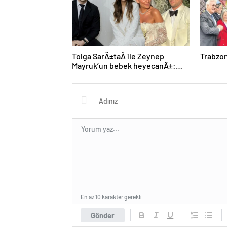
Tolga SarÄ±taÅ ile Zeynep
Trabzon
Mayruk’un bebek heyecanÄ±:
Cinsiyetini aÃ§Ä±kladÄ±lar
En az 10 karakter gerekli
Gönder