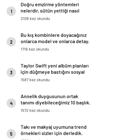
Doğru emzirme yöntemleri
nelerdir, sütün yettiği nasıl
1
anlaşılır?
2109 kez okundu
Bu kış kombinlere doyacağınız
onlarca model ve onlarca detay.
2
1716 kez okundu
Taylor Swift yeni albüm planları
için düğmeye bastığını sosyal
3
medyadan duyurdu!
1587 kez okundu
Annelik duygusunun ortak
tanımı diyebileceğimiz 10 başlık.
4
1572 kez okundu
Takı ve makyaj uyumuna trend
örnekleri sizler için derledik.
5