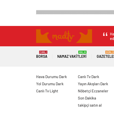
Ha
ed
CANLI
ANLIK
GÜNLÜ
BORSA
NAMAZ VAKITLERI
GAZETELE
Hava Durumu Dark
Canlı Tv Dark
Yol Durumu Dark
Yayın Akışları Dark
Canlı Tv Light
Nöbetçi Eczaneler
Son Dakika
takipçi satın al