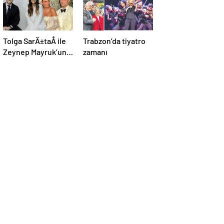
Tolga SarÄ±taÅ ile
Trabzon’da tiyatro
Zeynep Mayruk’un
zamanı
bebek heyecanÄ±:
Cinsiyetini
aÃ§Ä±kladÄ±lar