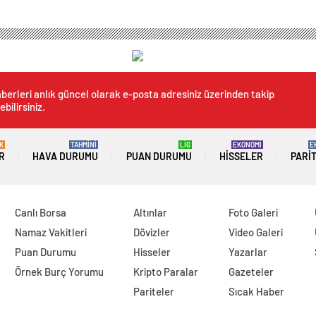
berleri anlık güncel olarak e-posta adresiniz üzerinden takip
ebilirsiniz.
K
TAHMİNİ
LİG
EKONOMİ
E
R
HAVA DURUMU
PUAN DURUMU
HISSELER
PARI
Canlı Borsa
Altınlar
Foto Galeri
Namaz Vakitleri
Dövizler
Video Galeri
Puan Durumu
Hisseler
Yazarlar
Örnek Burç Yorumu
Kripto Paralar
Gazeteler
Pariteler
Sıcak Haber