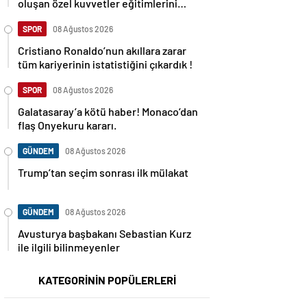
oluşan özel kuvvetler eğitimlerini
başlattı.
SPOR
08 Ağustos 2026
Cristiano Ronaldo’nun akıllara zarar
tüm kariyerinin istatistiğini çıkardık !
SPOR
08 Ağustos 2026
Galatasaray’a kötü haber! Monaco’dan
flaş Onyekuru kararı.
GÜNDEM
08 Ağustos 2026
Trump’tan seçim sonrası ilk mülakat
GÜNDEM
08 Ağustos 2026
Avusturya başbakanı Sebastian Kurz
ile ilgili bilinmeyenler
KATEGORİNİN POPÜLERLERİ