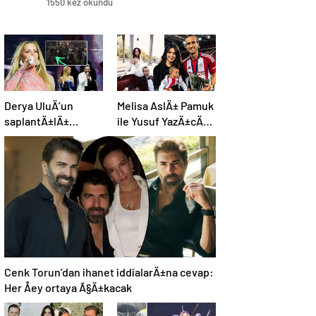
1550 kez okundu
Derya UluÄ’un
Melisa AslÄ± Pamuk
saplantÄ±lÄ±
ile Yusuf YazÄ±cÄ±,
hayranÄ±
oÄullarÄ±nÄ±n
uzaklaÅtÄ±rma
yÃ¼zÃ¼nÃ¼ ilk kez
kararÄ±nÄ± hiÃ§e
gÃ¶sterdi
saydÄ±, Ã¶n
sÄ±radan konseri
izledi
Cenk Torun’dan ihanet iddialarÄ±na cevap:
Her Åey ortaya Ã§Ä±kacak