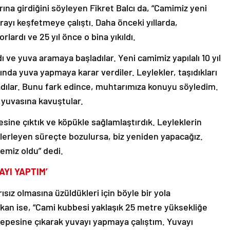
rına girdiğini söyleyen Fikret Balcı da, “Camimiz yeni
urayı keşfetmeye çalıştı. Daha önceki yıllarda,
lardı ve 25 yıl önce o bina yıkıldı.
dı ve yuva aramaya başladılar. Yeni camimiz yapılalı 10 yıl
fında yuva yapmaya karar verdiler. Leylekler, taşıdıkları
adılar. Bunu fark edince, muhtarımıza konuyu söyledim.
 yuvasına kavuştular.
sine çıktık ve köpükle sağlamlaştırdık. Leyleklerin
 ilerleyen süreçte bozulursa, biz yeniden yapacağız.
emiz oldu” dedi.
AYI YAPTIM’
sız olmasına üzüldükleri için böyle bir yola
kan ise, “Cami kubbesi yaklaşık 25 metre yüksekliğe
epesine çıkarak yuvayı yapmaya çalıştım. Yuvayı