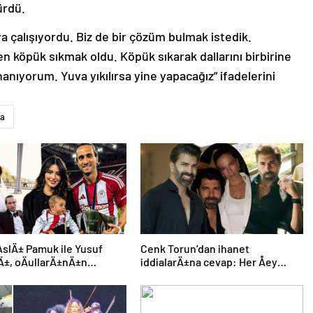
ürdü.
a çalışıyordu. Biz de bir çözüm bulmak istedik.
len köpük sıkmak oldu. Köpük sıkarak dallarını birbirine
anıyorum. Yuva yıkılırsa yine yapacağız” ifadelerini
a
AslÄ± Pamuk ile Yusuf
Cenk Torun’dan ihanet
±, oÄullarÄ±nÄ±n
iddialarÄ±na cevap: Her Åey
nÃ¼ ilk kez gÃ¶sterdi
ortaya Ã§Ä±kacak