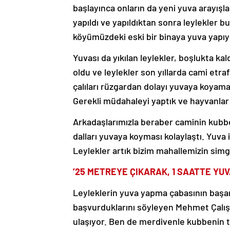
başlayınca onların da yeni yuva arayışla
yapıldı ve yapıldıktan sonra leylekler b
köyümüzdeki eski bir binaya yuva yapıyor
Yuvası da yıkılan leylekler, boşlukta kal
oldu ve leylekler son yıllarda cami etra
çalıları rüzgardan dolayı yuvaya koyam
Gerekli müdahaleyi yaptık ve hayvanlar
Arkadaşlarımızla beraber caminin kubbe
dalları yuvaya koyması kolaylaştı. Yuva
Leylekler artık bizim mahallemizin simg
’25 METREYE ÇIKARAK, 1 SAATTE YUV
Leyleklerin yuva yapma çabasının başarı
başvurduklarını söyleyen Mehmet Çalış
ulaşıyor. Ben de merdivenle kubbenin t