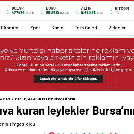
DOLAR
EURO
ALTIN
BITCOIN
47,7436
55,2510
6.660,55
%
0.18%
0.32%
2,59
Ekonomi
Spor
Kadın
Foto Galeri
Videolar
 yuva kuran leylekler Bursa’nın simgesi oldu
va kuran leylekler Bursa’nı