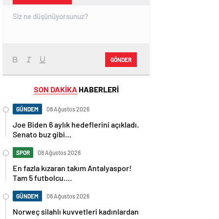
GÖNDER
SON DAKİKA
HABERLERİ
GÜNDEM
08 Ağustos 2026
Joe Biden 6 aylık hedeflerini açıkladı.
Senato buz gibi…
SPOR
08 Ağustos 2026
En fazla kızaran takım Antalyaspor!
Tam 5 futbolcu….
GÜNDEM
08 Ağustos 2026
Norweç silahlı kuvvetleri kadınlardan