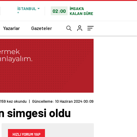
İMSAK'A
İSTANBUL
02:00
KALAN SÜRE
°
Yazarlar
Gazeteler
159 kez okundu
|
Güncelleme: 10 Haziran 2024 00:09
n simgesi oldu
HIZLI YORUM YAP