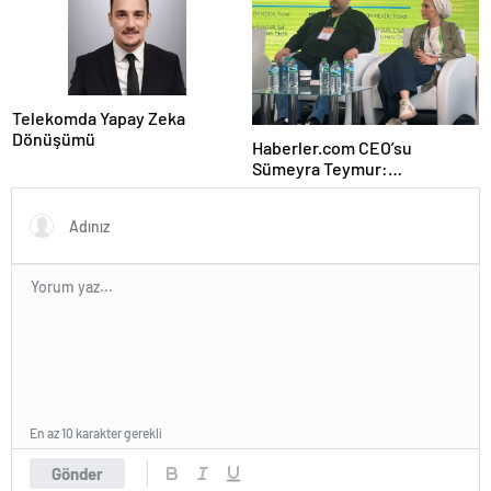
Telekomda Yapay Zeka
Dönüşümü
Haberler.com CEO’su
Sümeyra Teymur:
Gastronomi içerikleri uzun
soluklu
En az 10 karakter gerekli
Gönder