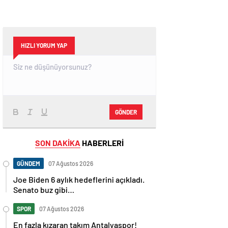
HIZLI YORUM YAP
GÖNDER
SON DAKİKA
HABERLERİ
GÜNDEM
07 Ağustos 2026
Joe Biden 6 aylık hedeflerini açıkladı.
Senato buz gibi…
SPOR
07 Ağustos 2026
En fazla kızaran takım Antalyaspor!