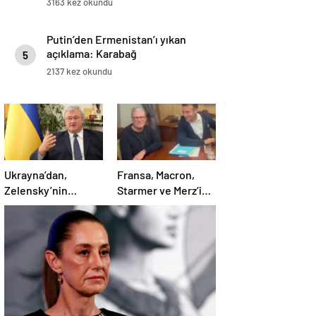
3163 kez okundu
Putin’den Ermenistan’ı yıkan
açıklama: Karabağ
5
Azerbaycan’ın ayrılmaz bir
2137 kez okundu
parçasıdır!
Ukrayna’dan,
Fransa, Macron,
Zelensky’nin
Starmer ve Merz’in
Putin’le şahsen
kokain kullandığı
görüşme talebine
iddiasını yalanladı
ilişkin açıklama