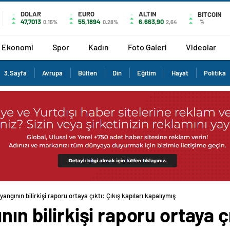
DOLAR
EURO
ALTIN
BITCOIN
47,7013
55,1894
6.663,90
%
0.15%
0.28%
2,64
Ekonomi
Spor
Kadın
Foto Galeri
Videolar
3.Sayfa
Avrupa
Bülten
Din
Eğitim
Hayat
Politika
yangının bilirkişi raporu ortaya çıktı: Çıkış kapıları kapalıymış
ın bilirkişi raporu ortaya çı