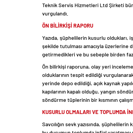
Teknik Servis Hizmetleri Ltd Şirketi bü
vurgulandı.
ÖN BİLİRKİŞİ RAPORU
Yazıda, şüphelilerin kusurlu oldukları, i
şekilde tutulması amacıyla üzerlerine 
getirmedikleri ve bu sebeple birden fazl
Ön bilirkişi raporuna, olay yeri incele
olduklarının tespit edildiği vurgulanar
yerinde depo edildiği, açık kaynak yapıl
kapılarının kapalı olduğu, yangın söndü
söndürme tüplerinin bir kısmının çalışm
KUSURLU OLMALARI VE TOPLUMDA İ
Savcılığın sevk yazısında, şüphelilerin 
bu durumun toplumda infial yaratması ve