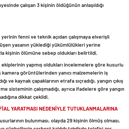
nyesinde çalışan 3 kişinin öldüğünün anlaşıldığı
ş yerinin fenni ve teknik açıdan çalışmaya elverişli
düşen yasanın yüklediği yükümlülükleri yerine
a kişinin ölümüne sebep oldukları belirtildi.
me ekiplerinin yapmış oldukları incelemelere göre kusurlu
ak kamera görüntülerinden yanıcı malzemelerin iş
dığı ve kaynak çapaklarının etrafa sıçradığı, yangın çıkış
rme sisteminin çalışmadığı, ayrıca ifadelere göre yangın
adığına dikkat çekildi.
NFİAL YARATMASI NEDENİYLE TUTUKLANMALARINA
kusurlarının bulunması, olayda 29 kişinin ölmüş olması,
 şüphelilerin serbest kaldığı takdirde telafisi zor