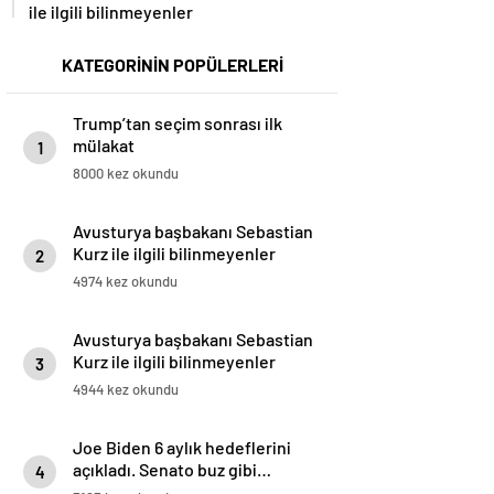
ile ilgili bilinmeyenler
KATEGORİNİN POPÜLERLERİ
Trump’tan seçim sonrası ilk
mülakat
1
8000 kez okundu
Avusturya başbakanı Sebastian
Kurz ile ilgili bilinmeyenler
2
4974 kez okundu
Avusturya başbakanı Sebastian
Kurz ile ilgili bilinmeyenler
3
4944 kez okundu
Joe Biden 6 aylık hedeflerini
açıkladı. Senato buz gibi…
4