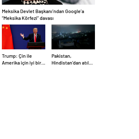
Meksika Devlet Başkanı’ndan Google’a
“Meksika Körfezi” davası
Trump: Çin ile
Pakistan,
Amerika için iyi bir
Hindistan’dan atılan
anlaşma yapmalıyız
5 füzenin Pencap’ı
hedef aldığını
açıkladı