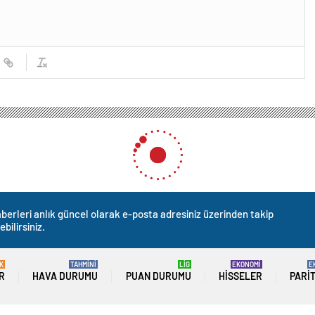
berleri anlık güncel olarak e-posta adresiniz üzerinden takip
ebilirsiniz.
K
TAHMİNİ
LİG
EKONOMİ
E
R
HAVA DURUMU
PUAN DURUMU
HISSELER
PARI