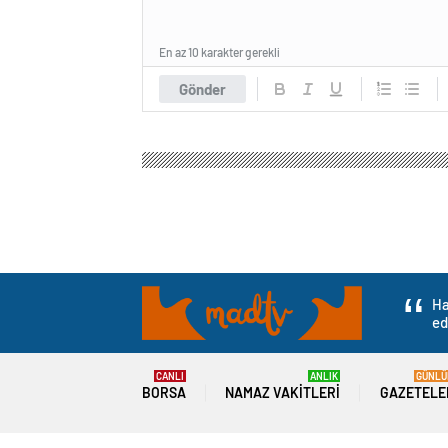
En az 10 karakter gerekli
Gönder
Ha
ed
CANLI
ANLIK
GÜNLÜ
BORSA
NAMAZ VAKITLERI
GAZETELE