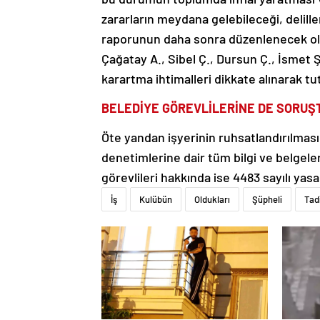
zararların meydana gelebileceği, delill
raporunun daha sonra düzenlenecek ol
Çağatay A., Sibel Ç., Dursun Ç., İsmet Ş
karartma ihtimalleri dikkate alınarak tu
BELEDİYE GÖREVLİLERİNE DE SORU
Öte yandan işyerinin ruhsatlandırılması, 
denetimlerine dair tüm bilgi ve belgeler
görevlileri hakkında ise 4483 sayılı ya
İş
Kulübün
Oldukları
Şüpheli
Tad