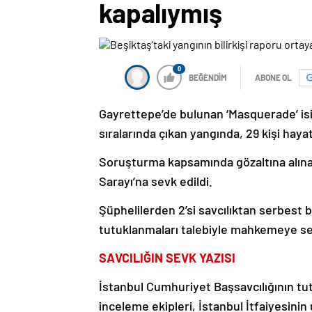
kapalıymış
0
BEĞENDİM
ABONE OL
Gayrettepe’de bulunan ‘Masquerade’ is
sıralarında çıkan yangında, 29 kişi haya
Soruşturma kapsamında gözaltına alınan
Sarayı’na sevk edildi.
Şüphelilerden 2’si savcılıktan serbest 
tutuklanmaları talebiyle mahkemeye sev
SAVCILIĞIN SEVK YAZISI
İstanbul Cumhuriyet Başsavcılığının tu
inceleme ekipleri, İstanbul İtfaiyesinin 