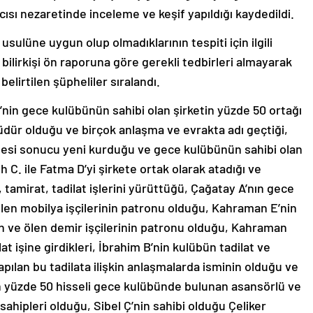
cısı nezaretinde inceleme ve keşif yapıldığı kaydedildi.
usulüne uygun olup olmadıklarının tespiti için ilgili
 bilirkişi ön raporuna göre gerekli tedbirleri almayarak
belirtilen şüpheliler sıralandı.
in gece kulübünün sahibi olan şirketin yüzde 50 ortağı
üdür olduğu ve birçok anlaşma ve evrakta adı geçtiği,
tmesi sonucu yeni kurduğu ve gece kulübünün sahibi olan
C. ile Fatma D’yi şirkete ortak olarak atadığı ve
, tamirat, tadilat işlerini yürüttüğü, Çağatay A’nın gece
ölen mobilya işçilerinin patronu olduğu, Kahraman E’nin
an ve ölen demir işçilerinin patronu olduğu, Kahraman
lat işine girdikleri, İbrahim B’nin kulübün tadilat ve
pılan bu tadilata ilişkin anlaşmalarda isminin olduğu ve
in yüzde 50 hisseli gece kulübünde bulunan asansörlü ve
 sahipleri olduğu, Sibel Ç’nin sahibi olduğu Çeliker