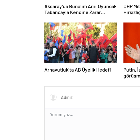
Aksaray’da Bunalım Anı: Oyuncak
CHP Mit
Tabancayla Kendine Zarar
Hırsızlı
Vermeye Çalıştı
Arnavutluk’ta AB Üyelik Hedefi
Putin, 
görüşm