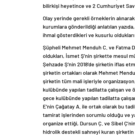
bilirkişi heyetince ve 2 Cumhuriyet Sav
Olay yerinde gerekli örneklerin alınarak 
kurumlara gönderildiği anlatılan yazıda,
ihmal gösterdikleri ve kusurlu oldukları 
Şüpheli Mehmet Menduh C. ve Fatma D’n
oldukları, İsmet Ş’nin şirkette mesul m
Şehzade Ş’nin 2018’de şirketin iflas e
şirketin ortakları olarak Mehmet Menduh 
şirketin tüm mali işleriyle organizasyon
kulübünde yapılan tadilatta çalışan ve 
gece kulübünde yapılan tadilatta çalış
E’nin Çağatay A. ile ortak olarak bu tadi
tamirat işlerinden sorumlu olduğu ve ya
organize ettiği, Dursun Ç. ve Sibel Ç’n
hidrolik destekli sahneyi kuran şirketin