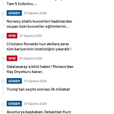
Tam 5 futbolcu….
GÜNDEM
07 Ağustos 2026
Norweç silahlı kuvvetleri kadınlardan
oluşan özel kuvvetler eğitimlerini
başlattı.
SPOR
07 Ağustos 2026
Cristiano Ronaldo’nun akıllara zarar
tüm kariyerinin istatistiğini çıkardık !
SPOR
07 Ağustos 2026
Galatasaray’a kötü haber! Monaco’dan
flaş Onyekuru kararı.
GÜNDEM
07 Ağustos 2026
Trump’tan seçim sonrası ilk mülakat
GÜNDEM
07 Ağustos 2026
Avusturya başbakanı Sebastian Kurz