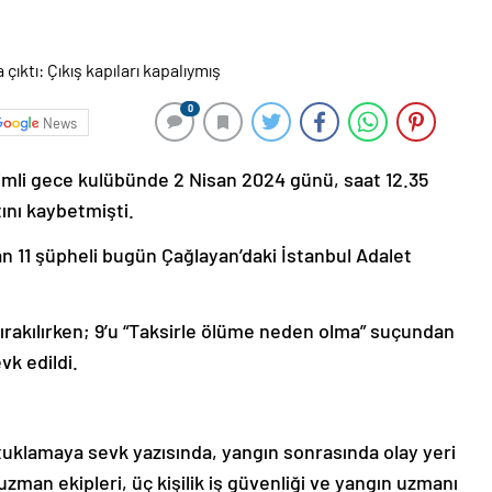
0
News
imli gece kulübünde 2 Nisan 2024 günü, saat 12.35
tını kaybetmişti.
 11 şüpheli bugün Çağlayan’daki İstanbul Adalet
bırakılırken; 9’u “Taksirle ölüme neden olma” suçundan
k edildi.
tuklamaya sevk yazısında, yangın sonrasında olay yeri
uzman ekipleri, üç kişilik iş güvenliği ve yangın uzmanı