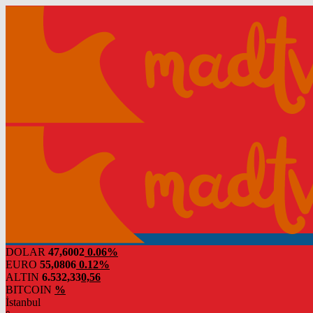
DOLAR
47,6002
0.06%
EURO
55,0806
0.12%
ALTIN
6.532,33
0,56
BITCOIN
%
İstanbul