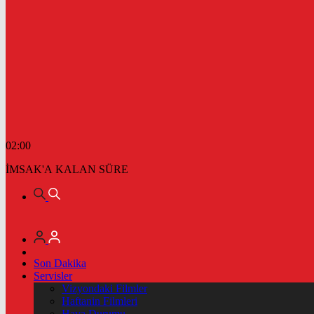
02:00
İMSAK'A KALAN SÜRE
Son Dakika
Servisler
Vizyondaki Filmler
Haftanin Filmleri
Hava Durumu