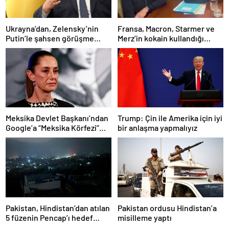
Ukrayna’dan, Zelensky’nin
Fransa, Macron, Starmer ve
Putin’le şahsen görüşme
Merz’in kokain kullandığı
talebine ilişkin açıklama
iddiasını yalanladı
Meksika Devlet Başkanı’ndan
Trump: Çin ile Amerika için iyi
Google’a “Meksika Körfezi”
bir anlaşma yapmalıyız
davası
Pakistan, Hindistan’dan atılan
Pakistan ordusu Hindistan’a
5 füzenin Pencap’ı hedef
misilleme yaptı
aldığını açıkladı