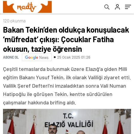
taziye öğrensin
120 okunma
Bakan Tekin’den oldukça konuşulacak
‘müfredat’ çıkışı: Çocuklar Fatiha
okusun, taziye öğrensin
25 Ocak 2025 01:26
ABONE OL
News
Çeşitli temaslarda bulunmak üzere Elazığ’a giden Milli
eğitim Bakanı Yusuf Tekin, ilk olarak Valiliği ziyaret etti.
Valilik Şeref Defteri’ni imzaladıktan sonra Vali Numan
Hatipoğlu ile görüşen Tekin, kentte sürdürülen
çalışmalar hakkında brifing aldı.