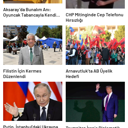
Aksaray’da Bunalım Anı:
CHP Mitinginde Cep Telefonu
Oyuncak Tabancayla Kendine
Hırsızlığı
Zarar Vermeye Çalıştı
Filistin İçin Kermes
Arnavutluk’ta AB Üyelik
Düzenlendi
Hedefi
Putin, İstanbul’daki Ukrayna
Trump’tan İran’a Diplomatik