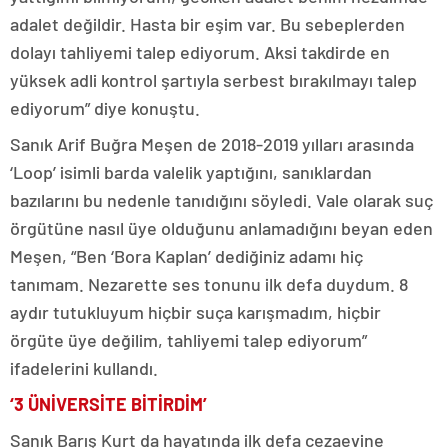
adalet değildir. Hasta bir eşim var. Bu sebeplerden
dolayı tahliyemi talep ediyorum. Aksi takdirde en
yüksek adli kontrol şartıyla serbest bırakılmayı talep
ediyorum” diye konuştu.
Sanık Arif Buğra Meşen de 2018-2019 yılları arasında
‘Loop’ isimli barda valelik yaptığını, sanıklardan
bazılarını bu nedenle tanıdığını söyledi. Vale olarak suç
örgütüne nasıl üye olduğunu anlamadığını beyan eden
Meşen, “Ben ‘Bora Kaplan’ dediğiniz adamı hiç
tanımam. Nezarette ses tonunu ilk defa duydum. 8
aydır tutukluyum hiçbir suça karışmadım, hiçbir
örgüte üye değilim, tahliyemi talep ediyorum”
ifadelerini kullandı.
‘3 ÜNİVERSİTE BİTİRDİM’
Sanık Barış Kurt da hayatında ilk defa cezaevine