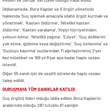
Keskin ve Serdar Sertçelik olduğu ifade edildi.
İddianamede, Bora Kaplan ve 5 örgüt yöneticisi
hakkında ‘Suç işlemek amacıyla silahlı örgüt kurmak ve
yönetmek’, ‘Kasten öldürme’, ‘Nitelikli kasten
öldürme’, ‘Kasten yaralama’, ‘Kişiyi hürriyetinden
yoksun kılma’, ‘Nitelikli yağma’, ‘Eziyet’, ‘Suç delillerini
yok etme, gizleme veya değiştirme’, ‘Suç üstlenme’ ve
‘Suçluyu kayırma’ suçlarından 1’i ağırlaştırılmış 2’şer
kez müebbet ve 169 yıl 6’şar aya kadar hapis cezası
istendi.
Diğer 55 sanık için de çeşitli sürelerde hapis cezası
talep edildi.
DURUŞMAYA TÜM SANIKLAR KATILDI
Suç örgütü lideri olduğu iddia edilen Bora Kaplan’ın
aralarında olduğu 28’i tutuklu 61 sanığın