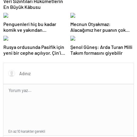
Veri Sızıntıları Hükümetlerin
En Büyük Kâbusu
Penguenleri hiç bu kadar
Mecnun Otyakmaz:
komik ve yakından
Alacağımız her puanın çok
görmemiştiniz
önemi var
Rusya ordusunda Pasifik için
Şenol Güneş: Arda Turan Milli
yeni bir cephe açılıyor. Çin’in
Takım formasını giyebilir
ilk tepkisi!
En az 10 karakter gerekli