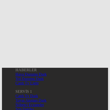
HABERLER
Hava Durumu Dark
Yol Durumu Dark
Canlı Tv Light
SERVİS 1
Canlı Tv Dark
Yayın Akışları Dark
Nöbetçi Eczaneler
Son Dakika