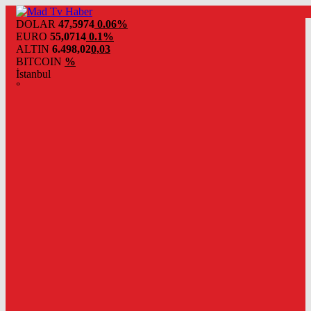
DOLAR
47,5974
0.06%
EURO
55,0714
0.1%
ALTIN
6.498,02
0,03
BITCOIN
%
İstanbul
°