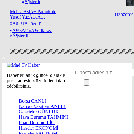
Melisa AslÄ± Pamuk ile
Trabzon’da
Yusuf YazÄ±cÄ±,
oÄullarÄ±nÄ±n
yÃ¼zÃ¼nÃ¼ ilk kez
gÃ¶sterdi
Haberleri anlık güncel olarak e-
posta adresiniz üzerinden takip
edebilirsiniz.
Borsa
CANLI
Namaz Vakitleri
ANLIK
Gazeteler
GÜNLÜK
Hava Durumu
TAHMİNİ
Puan Durumu
LİG
Hisseler
EKONOMİ
Pariteler
EKONOMİ