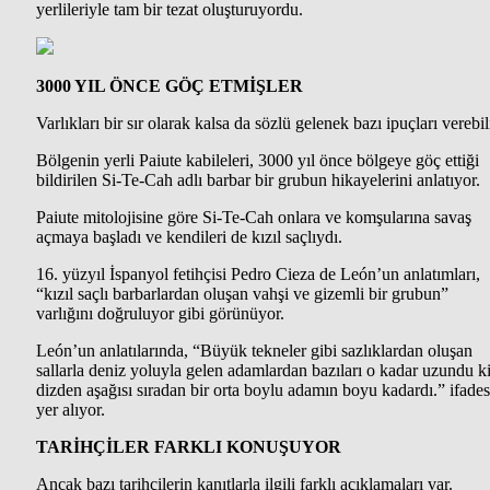
yerlileriyle tam bir tezat oluşturuyordu.
3000 YIL ÖNCE GÖÇ ETMİŞLER
Varlıkları bir sır olarak kalsa da sözlü gelenek bazı ipuçları verebili
Bölgenin yerli Paiute kabileleri, 3000 yıl önce bölgeye göç ettiği
bildirilen Si-Te-Cah adlı barbar bir grubun hikayelerini anlatıyor.
Paiute mitolojisine göre Si-Te-Cah onlara ve komşularına savaş
açmaya başladı ve kendileri de kızıl saçlıydı.
16. yüzyıl İspanyol fetihçisi Pedro Cieza de León’un anlatımları,
“kızıl saçlı barbarlardan oluşan vahşi ve gizemli bir grubun”
varlığını doğruluyor gibi görünüyor.
León’un anlatılarında, “Büyük tekneler gibi sazlıklardan oluşan
sallarla deniz yoluyla gelen adamlardan bazıları o kadar uzundu k
dizden aşağısı sıradan bir orta boylu adamın boyu kadardı.” ifades
yer alıyor.
TARİHÇİLER FARKLI KONUŞUYOR
Ancak bazı tarihçilerin kanıtlarla ilgili farklı açıklamaları var.