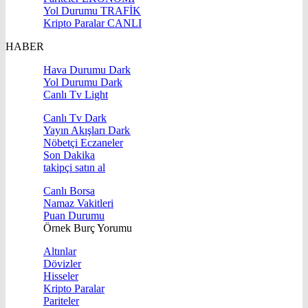
Yol Durumu
TRAFİK
Kripto Paralar
CANLI
HABER
Hava Durumu Dark
Yol Durumu Dark
Canlı Tv Light
Canlı Tv Dark
Yayın Akışları Dark
Nöbetçi Eczaneler
Son Dakika
takipçi satın al
Canlı Borsa
Namaz Vakitleri
Puan Durumu
Örnek Burç Yorumu
Altınlar
Dövizler
Hisseler
Kripto Paralar
Pariteler