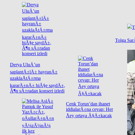
Tolga Sar
Derya UluÄ’un
saplantÄ±lÄ± hayranÄ±
uzaklaÅtÄ±rma
kararÄ±nÄ± hiÃ§e saydÄ±,
Ã¶n sÄ±radan konseri izledi
Cenk Torun’dan ihanet
iddialarÄ±na cevap: Her
Åey ortaya Ã§Ä±kacak