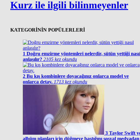
Kurz ile ilgili bilinmeyenler
KATEGORİNİN POPÜLERLERİ
1
Doğru emzirme yöntemleri nelerdir, sütün yettiği nası
anlaşılır?
2105 kez okundu
2
Bu kış kombinlere doyacağınız onlarca model ve
onlarca detay.
1713 kez okundu
3
Taylor Swift y
albüm planları için düğmeye bastığını sosyal medyadan