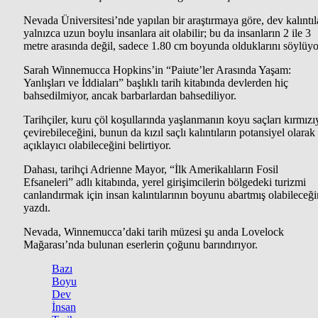
Nevada Üniversitesi’nde yapılan bir araştırmaya göre, dev kalıntıl
yalnızca uzun boylu insanlara ait olabilir; bu da insanların 2 ile 3
metre arasında değil, sadece 1.80 cm boyunda olduklarını söylüyo
Sarah Winnemucca Hopkins’in “Paiute’ler Arasında Yaşam:
Yanlışları ve İddiaları” başlıklı tarih kitabında devlerden hiç
bahsedilmiyor, ancak barbarlardan bahsediliyor.
Tarihçiler, kuru çöl koşullarında yaşlanmanın koyu saçları kırmızı
çevirebileceğini, bunun da kızıl saçlı kalıntıların potansiyel olarak
açıklayıcı olabileceğini belirtiyor.
Dahası, tarihçi Adrienne Mayor, “İlk Amerikalıların Fosil
Efsaneleri” adlı kitabında, yerel girişimcilerin bölgedeki turizmi
canlandırmak için insan kalıntılarının boyunu abartmış olabileceği
yazdı.
Nevada, Winnemucca’daki tarih müzesi şu anda Lovelock
Mağarası’nda bulunan eserlerin çoğunu barındırıyor.
Bazı
Boyu
Dev
İnsan