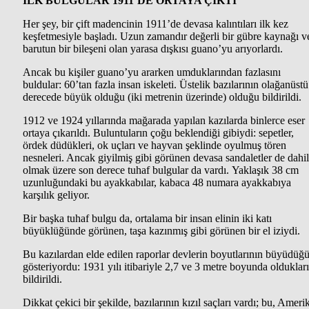
İLK BULGULAR 1911’DE ORTAYA ÇIKTI
Her şey, bir çift madencinin 1911’de devasa kalıntıları ilk kez
keşfetmesiyle başladı. Uzun zamandır değerli bir gübre kaynağı v
barutun bir bileşeni olan yarasa dışkısı guano’yu arıyorlardı.
Ancak bu kişiler guano’yu ararken umduklarından fazlasını
buldular: 60’tan fazla insan iskeleti. Üstelik bazılarının olağanüstü
derecede büyük olduğu (iki metrenin üzerinde) olduğu bildirildi.
1912 ve 1924 yıllarında mağarada yapılan kazılarda binlerce eser
ortaya çıkarıldı. Buluntuların çoğu beklendiği gibiydi: sepetler,
ördek düdükleri, ok uçları ve hayvan şeklinde oyulmuş tören
nesneleri. Ancak giyilmiş gibi görünen devasa sandaletler de dahil
olmak üzere son derece tuhaf bulgular da vardı. Yaklaşık 38 cm
uzunluğundaki bu ayakkabılar, kabaca 48 numara ayakkabıya
karşılık geliyor.
Bir başka tuhaf bulgu da, ortalama bir insan elinin iki katı
büyüklüğünde görünen, taşa kazınmış gibi görünen bir el iziydi.
Bu kazılardan elde edilen raporlar devlerin boyutlarının büyüdüğ
gösteriyordu: 1931 yılı itibariyle 2,7 ve 3 metre boyunda oldukları
bildirildi.
Dikkat çekici bir şekilde, bazılarının kızıl saçları vardı; bu, Ameri