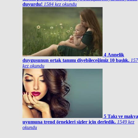
duyurdu!
1584 kez okundu
4
Annelik
duygusunun ortak tanımı diyebileceğimiz 10 başlık.
157
kez okundu
5
Takı ve makya
uyumuna trend örnekleri sizler için derledik.
1549 kez
okundu