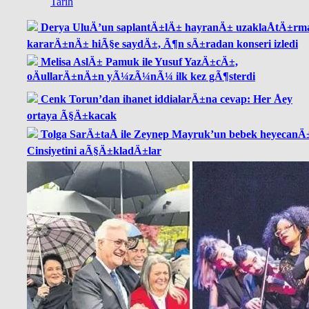
Tarih
Derya UluÄ’un saplantÄ±lÄ± hayranÄ± uzaklaÅtÄ±rm
kararÄ±nÄ± hiÃ§e saydÄ±, Ã¶n sÄ±radan konseri izledi
Melisa AslÄ± Pamuk ile Yusuf YazÄ±cÄ±,
oÄullarÄ±nÄ±n yÃ¼zÃ¼nÃ¼ ilk kez gÃ¶sterdi
Cenk Torun’dan ihanet iddialarÄ±na cevap: Her Åey
ortaya Ã§Ä±kacak
Tolga SarÄ±taÅ ile Zeynep Mayruk’un bebek heyecanÄ
Cinsiyetini aÃ§Ä±kladÄ±lar