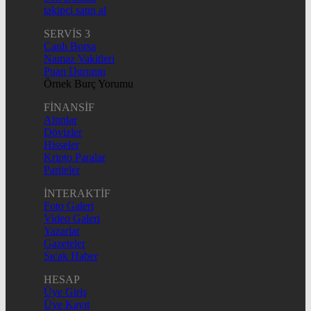
takipçi satın al
SERVİS 3
Canlı Borsa
Namaz Vakitleri
Puan Durumu
Örnek Burç Yorumu
FİNANSİF
Altınlar
Dövizler
Hisseler
Kripto Paralar
Pariteler
İNTERAKTİF
Foto Galeri
Video Galeri
Yazarlar
Gazeteler
Sıcak Haber
HESAP
Üye Giriş
Üye Kayıt