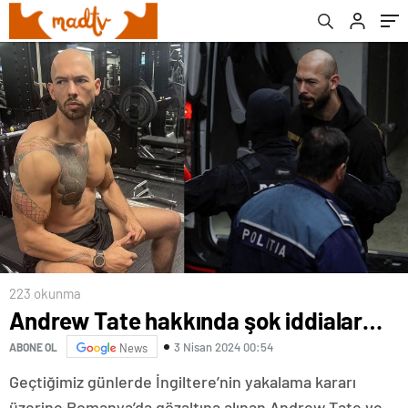
223 okunma
Andrew Tate hakkında şok iddialar…
3 Nisan 2024 00:54
ABONE OL
News
Geçtiğimiz günlerde İngiltere’nin yakalama kararı
üzerine Romanya’da gözaltına alınan Andrew Tate ve