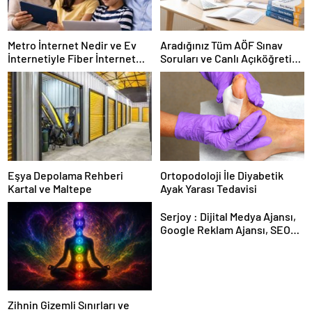
Metro İnternet Nedir ve Ev
Aradığınız Tüm AÖF Sınav
İnternetiyle Fiber İnternet
Soruları ve Canlı Açıköğretim
Arasındaki Farklar
Forumu Burada
Eşya Depolama Rehberi
Ortopodoloji İle Diyabetik
Kartal ve Maltepe
Ayak Yarası Tedavisi
Serjoy : Dijital Medya Ajansı,
Google Reklam Ajansı, SEO
Ajansı ve Web Tasarım Ajansı
Zihnin Gizemli Sınırları ve