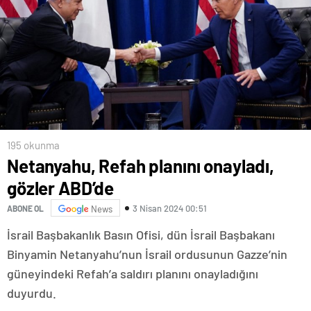
195 okunma
Netanyahu, Refah planını onayladı,
gözler ABD’de
3 Nisan 2024 00:51
ABONE OL
News
İsrail Başbakanlık Basın Ofisi, dün İsrail Başbakanı
Binyamin Netanyahu’nun İsrail ordusunun Gazze’nin
güneyindeki Refah’a saldırı planını onayladığını
duyurdu.