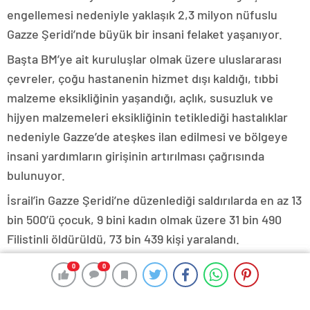
engellemesi nedeniyle yaklaşık 2,3 milyon nüfuslu
Gazze Şeridi’nde büyük bir insani felaket yaşanıyor.
Başta BM’ye ait kuruluşlar olmak üzere uluslararası
çevreler, çoğu hastanenin hizmet dışı kaldığı, tıbbi
malzeme eksikliğinin yaşandığı, açlık, susuzluk ve
hijyen malzemeleri eksikliğinin tetiklediği hastalıklar
nedeniyle Gazze’de ateşkes ilan edilmesi ve bölgeye
insani yardımların girişinin artırılması çağrısında
bulunuyor.
İsrail’in Gazze Şeridi’ne düzenlediği saldırılarda en az 13
bin 500’ü çocuk, 9 bini kadın olmak üzere 31 bin 490
Filistinli öldürüldü, 73 bin 439 kişi yaralandı.
Enkaz altında halen binlerce ölü olduğu bildirilirken,
0
0
0
0
halkın sığındığı hastane ve eğitim kurumları hedef
alınarak sivil altyapı da tahrip ediliyor.