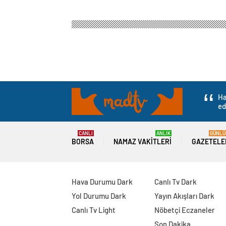
Ha
ed
CANLI
ANLIK
GÜNLÜ
BORSA
NAMAZ VAKITLERI
GAZETELE
Hava Durumu Dark
Canlı Tv Dark
Yol Durumu Dark
Yayın Akışları Dark
Canlı Tv Light
Nöbetçi Eczaneler
Son Dakika