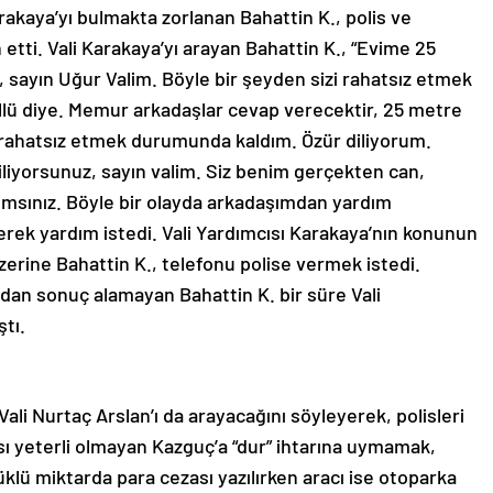
rakaya’yı bulmakta zorlanan Bahattin K., polis ve
etti. Vali Karakaya’yı arayan Bahattin K., “Evime 25
 sayın Uğur Valim. Böyle bir şeyden sizi rahatsız etmek
llü diye. Memur arkadaşlar cevap verecektir, 25 metre
i rahatsız etmek durumunda kaldım. Özür diliyorum.
biliyorsunuz, sayın valim. Siz benim gerçekten can,
msınız. Böyle bir olayda arkadaşımdan yardım
erek yardım istedi. Vali Yardımcısı Karakaya’nın konunun
rine Bahattin K., telefonu polise vermek istedi.
dan sonuç alamayan Bahattin K. bir süre Vali
tı.
i Nurtaç Arslan’ı da arayacağını söyleyerek, polisleri
sı yeterli olmayan Kazguç’a “dur” ihtarına uymamak,
yüklü miktarda para cezası yazılırken aracı ise otoparka