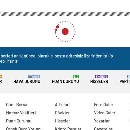
berleri anlık güncel olarak e-posta adresiniz üzerinden takip
ebilirsiniz.
K
TAHMİNİ
LİG
EKONOMİ
E
R
HAVA DURUMU
PUAN DURUMU
HISSELER
PARI
Canlı Borsa
Altınlar
Foto Galeri
Namaz Vakitleri
Dövizler
Video Galeri
Puan Durumu
Hisseler
Yazarlar
Örnek Burç Yorumu
Kripto Paralar
Gazeteler