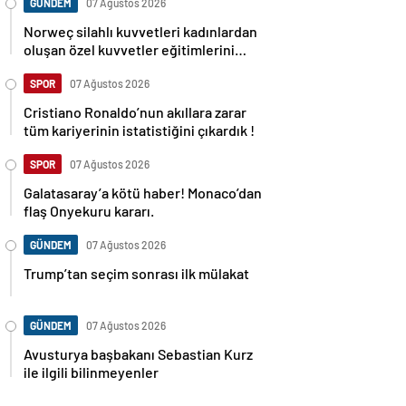
GÜNDEM
07 Ağustos 2026
Norweç silahlı kuvvetleri kadınlardan
oluşan özel kuvvetler eğitimlerini
başlattı.
SPOR
07 Ağustos 2026
Cristiano Ronaldo’nun akıllara zarar
tüm kariyerinin istatistiğini çıkardık !
SPOR
07 Ağustos 2026
Galatasaray’a kötü haber! Monaco’dan
flaş Onyekuru kararı.
GÜNDEM
07 Ağustos 2026
Trump’tan seçim sonrası ilk mülakat
GÜNDEM
07 Ağustos 2026
Avusturya başbakanı Sebastian Kurz
ile ilgili bilinmeyenler