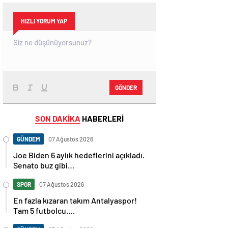
HIZLI YORUM YAP
GÖNDER
SON DAKİKA
HABERLERİ
GÜNDEM
07 Ağustos 2026
Joe Biden 6 aylık hedeflerini açıkladı.
Senato buz gibi…
SPOR
07 Ağustos 2026
En fazla kızaran takım Antalyaspor!
Tam 5 futbolcu….