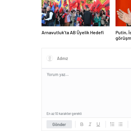
Arnavutluk’ta AB Üyelik Hedefi
Putin, 
görüşm
En az 10 karakter gerekli
Gönder