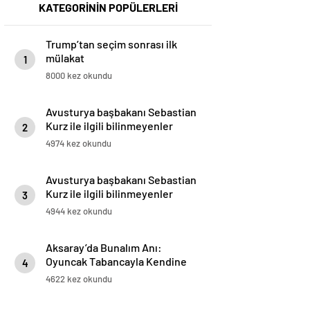
KATEGORİNİN POPÜLERLERİ
Trump’tan seçim sonrası ilk
mülakat
1
8000 kez okundu
Avusturya başbakanı Sebastian
Kurz ile ilgili bilinmeyenler
2
4974 kez okundu
Avusturya başbakanı Sebastian
Kurz ile ilgili bilinmeyenler
3
4944 kez okundu
Aksaray’da Bunalım Anı:
Oyuncak Tabancayla Kendine
4
Zarar Vermeye Çalıştı
4622 kez okundu