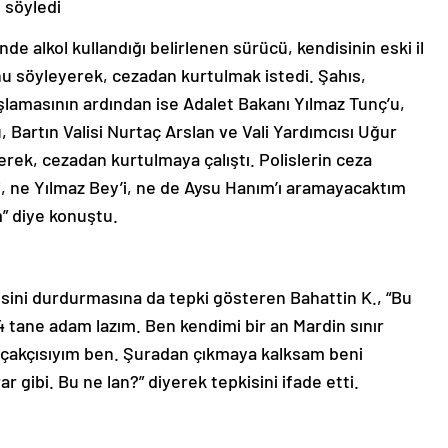
ı söyledi
inde alkol kullandığı belirlenen sürücü, kendisinin eski il
nu söyleyerek, cezadan kurtulmak istedi. Şahıs,
lamasının ardından ise Adalet Bakanı Yılmaz Tunç’u,
 Bartın Valisi Nurtaç Arslan ve Vali Yardımcısı Uğur
erek, cezadan kurtulmaya çalıştı. Polislerin ceza
zi, ne Yılmaz Bey’i, ne de Aysu Hanım’ı aramayacaktım
” diye konuştu.
disini durdurmasına da tepki gösteren Bahattin K., “Bu
 tane adam lazım. Ben kendimi bir an Mardin sınır
kaçakçısıyım ben. Şuradan çıkmaya kalksam beni
ar gibi. Bu ne lan?” diyerek tepkisini ifade etti.