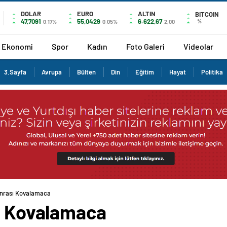
DOLAR
EURO
ALTIN
BITCOIN
47,7091
55,0429
6.622,67
%
0.17%
0.05%
2,00
Ekonomi
Spor
Kadın
Foto Galeri
Videolar
3.Sayfa
Avrupa
Bülten
Din
Eğitim
Hayat
Politika
onrası Kovalamaca
sı Kovalamaca