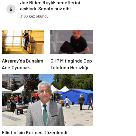
Joe Biden 6 aylık hedeflerini
açıkladı. Senato buz gibi…
5
3163 kez okundu
Aksaray’da Bunalım
CHP Mitinginde Cep
Anı: Oyuncak
Telefonu Hırsızlığı
Tabancayla
Kendine Zarar
Vermeye Çalıştı
Filistin İçin Kermes Düzenlendi