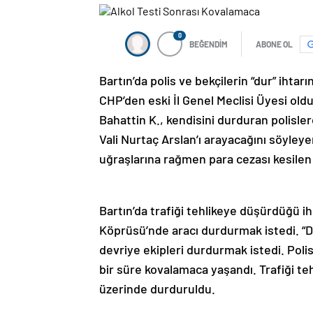
0
BEĞENDİM
ABONE OL
Bartın’da polis ve bekçilerin “dur” ihtar
CHP’den eski İl Genel Meclisi Üyesi oldu
Bahattin K., kendisini durduran polisler
Vali Nurtaç Arslan’ı arayacağını söyley
uğraşlarına rağmen para cezası kesilen B
Bartın’da trafiği tehlikeye düşürdüğü i
Köprüsü’nde aracı durdurmak istedi. “D
devriye ekipleri durdurmak istedi. Polis
bir süre kovalamaca yaşandı. Trafiği
üzerinde durduruldu.