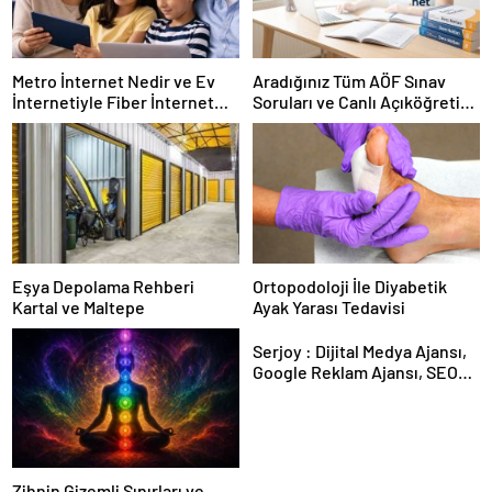
Metro İnternet Nedir ve Ev
Aradığınız Tüm AÖF Sınav
İnternetiyle Fiber İnternet
Soruları ve Canlı Açıköğretim
Arasındaki Farklar
Forumu Burada
Eşya Depolama Rehberi
Ortopodoloji İle Diyabetik
Kartal ve Maltepe
Ayak Yarası Tedavisi
Serjoy : Dijital Medya Ajansı,
Google Reklam Ajansı, SEO
Ajansı ve Web Tasarım Ajansı
Zihnin Gizemli Sınırları ve