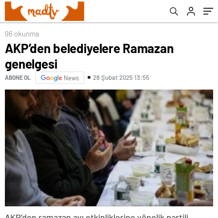
96 okunma
AKP’den belediyelere Ramazan
genelgesi
28 Şubat 2025 13:55
ABONE OL
News
AKP’den ramazan ayı etkinliklerine yönelik partili