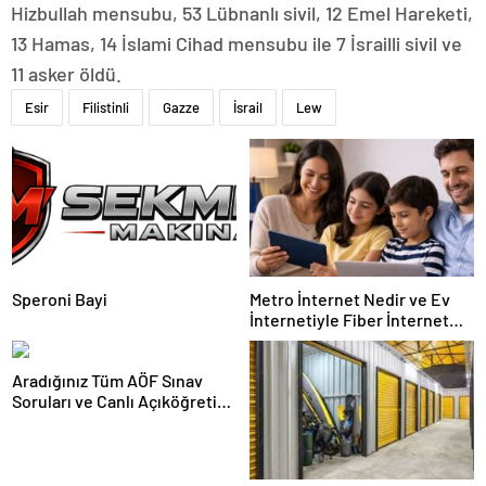
Hizbullah mensubu, 53 Lübnanlı sivil, 12 Emel Hareketi,
13 Hamas, 14 İslami Cihad mensubu ile 7 İsrailli sivil ve
11 asker öldü.
Esir
Filistinli
Gazze
İsrail
Lew
Speroni Bayi
Metro İnternet Nedir ve Ev
İnternetiyle Fiber İnternet
Arasındaki Farklar
Aradığınız Tüm AÖF Sınav
Soruları ve Canlı Açıköğretim
Forumu Burada