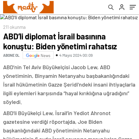
211 okunma
ABD’li diplomat İsrail basınına
konuştu: Biden yönetimi rahatsız
4 Mayıs 2024 00:09
ABONE OL
News
ABD’nin Tel Aviv Büyükelçisi Jacob Lew, ABD
yönetiminin, Binyamin Netanyahu başbakanlığındaki
İsrail hükümetinin Gazze Şeridi’ndeki insani ihtiyaçlarla
ilgili eylemleri karşısında “hayal kırıklığına uğradığını”
söyledi.
ABD’li Büyükelçi Lew, İsrail’in Yediot Ahronot
gazetesine verdiği röportajda, Joe Biden
başkanlığındaki ABD yönetiminin Netanyahu