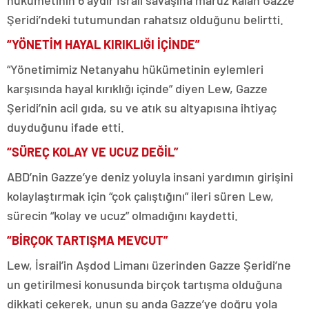
hükümetinin 6 aydır İsrail savaşına maruz kalan Gazze
Şeridi’ndeki tutumundan rahatsız olduğunu belirtti.
“YÖNETİM HAYAL KIRIKLIĞI İÇİNDE”
“Yönetimimiz Netanyahu hükümetinin eylemleri
karşısında hayal kırıklığı içinde” diyen Lew, Gazze
Şeridi’nin acil gıda, su ve atık su altyapısına ihtiyaç
duyduğunu ifade etti.
“SÜREÇ KOLAY VE UCUZ DEĞİL”
ABD’nin Gazze’ye deniz yoluyla insani yardımın girişini
kolaylaştırmak için “çok çalıştığını” ileri süren Lew,
sürecin “kolay ve ucuz” olmadığını kaydetti.
“BİRÇOK TARTIŞMA MEVCUT”
Lew, İsrail’in Aşdod Limanı üzerinden Gazze Şeridi’ne
un getirilmesi konusunda birçok tartışma olduğuna
dikkati çekerek, unun şu anda Gazze’ye doğru yola