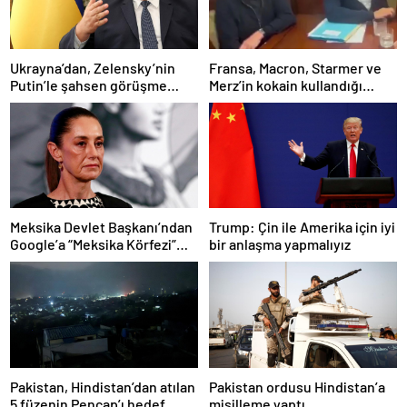
Ukrayna’dan, Zelensky’nin
Fransa, Macron, Starmer ve
Putin’le şahsen görüşme
Merz’in kokain kullandığı
talebine ilişkin açıklama
iddiasını yalanladı
Meksika Devlet Başkanı’ndan
Trump: Çin ile Amerika için iyi
Google’a “Meksika Körfezi”
bir anlaşma yapmalıyız
davası
Pakistan, Hindistan’dan atılan
Pakistan ordusu Hindistan’a
5 füzenin Pencap’ı hedef
misilleme yaptı