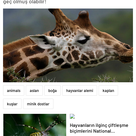
geç olmuş olabilir!
animals
aslan
boğa
hayvanlar alemi
kaplan
kuşlar
minik dostlar
Hayvanların ilginç çiftleşme
biçimlerini National