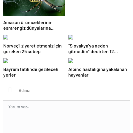
Geographic görüntüledi.
Amazon örümceklerinin
esrarengiz dünyalarına
gitmeye hazır olun.
Norveç’i ziyaret etmeniz için
“Slovakya’ya neden
gereken 25 sebep
gitmedim” dedirten 12
fotoğraf
Bayram tatilinde gezilecek
Albino hastalığına yakalanan
yerler
hayvanlar