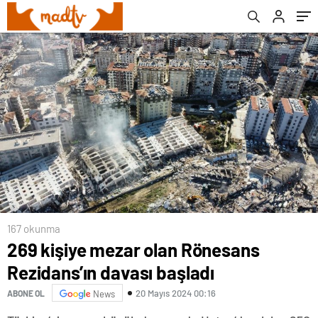
167 okunma
269 kişiye mezar olan Rönesans
Rezidans’ın davası başladı
20 Mayıs 2024 00:16
ABONE OL
News