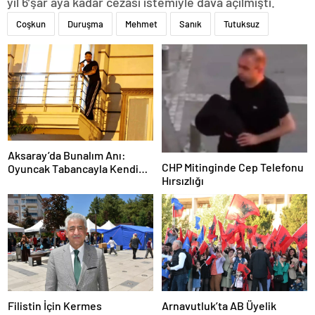
yıl 6’şar aya kadar cezası istemiyle dava açılmıştı.
Coşkun
Duruşma
Mehmet
Sanık
Tutuksuz
Aksaray’da Bunalım Anı:
CHP Mitinginde Cep Telefonu
Oyuncak Tabancayla Kendine
Hırsızlığı
Zarar Vermeye Çalıştı
Filistin İçin Kermes
Arnavutluk’ta AB Üyelik