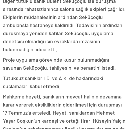
Diğer tutuklu sanık Bülent Seküçoğlu ise duruşma
sırasında rahatsızlanınca salona sağlık ekipleri çağrıldı.
Ekiplerin müdahalesinin ardından Seküçoğlu
ambulansla hastaneye kaldırıldı. Tedavisinin ardından
duruşmaya yeniden katılan Seküçoğlu, uygulama
denetçisi olmadığı için evraklarda imzasının
bulunmadığını iddia etti.
Proje uygulama görevinde kusur bulunmadığını
savunan Seküçoğlu, tahliyesini ve beraatini istedi.
Tutuksuz sanıklar İ.D. ve A.K. de haklarındaki
suçlamaları kabul etmedi.
Mahkeme heyeti, sanıkların mevcut halinin devamına
karar vererek eksikliklerin giderilmesi için duruşmayı
17 Temmuz’a erteledi. Heyet, sanıklardan Mehmet
Yaşar Coşkun’un kardeşi ve ortağı firari Hüseyin Yalçın
Coşkun’un yakalanmasına yönelik kararın devamına da