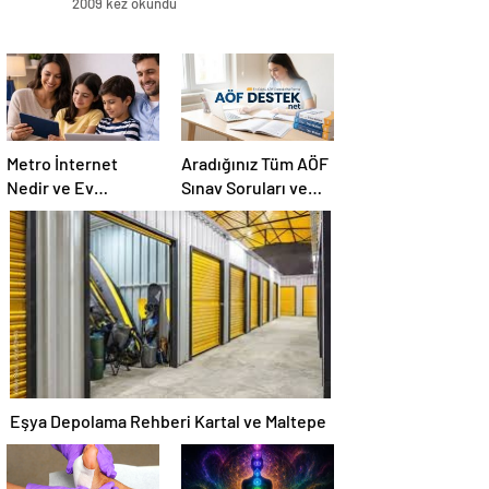
2009 kez okundu
Metro İnternet
Aradığınız Tüm AÖF
Nedir ve Ev
Sınav Soruları ve
İnternetiyle Fiber
Canlı Açıköğretim
İnternet Arasındaki
Forumu Burada
Farklar
Eşya Depolama Rehberi Kartal ve Maltepe