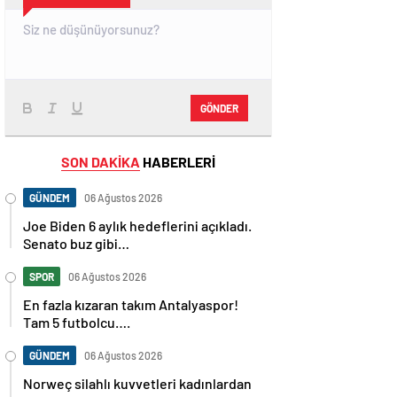
GÖNDER
SON DAKİKA
HABERLERİ
GÜNDEM
06 Ağustos 2026
Joe Biden 6 aylık hedeflerini açıkladı.
Senato buz gibi…
SPOR
06 Ağustos 2026
En fazla kızaran takım Antalyaspor!
Tam 5 futbolcu….
GÜNDEM
06 Ağustos 2026
Norweç silahlı kuvvetleri kadınlardan