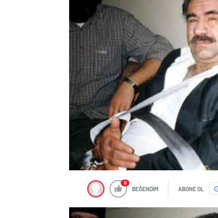
0
BEĞENDİM
ABONE OL