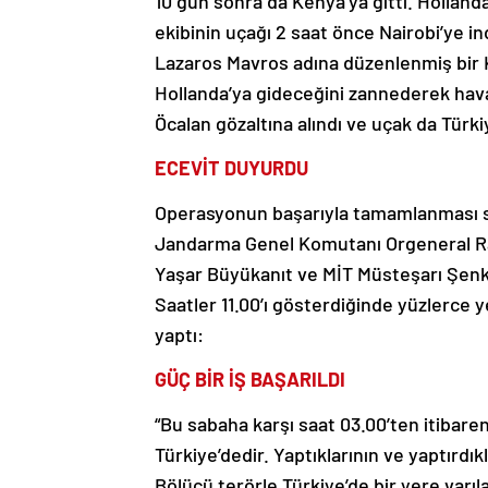
10 gün sonra da Kenya’ya gitti. Holland
ekibinin uçağı 2 saat önce Nairobi’ye i
Lazaros Mavros adına düzenlenmiş bir 
Hollanda’ya gideceğini zannederek hava
Öcalan gözaltına alındı ve uçak da Türki
ECEVİT DUYURDU
Operasyonun başarıyla tamamlanması s
Jandarma Genel Komutanı Orgeneral Ra
Yaşar Büyükanıt ve MİT Müsteşarı Şenkal
Saatler 11.00’ı gösterdiğinde yüzlerce y
yaptı:
GÜÇ BİR İŞ BAŞARILDI
“Bu sabaha karşı saat 03.00’ten itibare
Türkiye’dedir. Yaptıklarının ve yaptırdı
Bölücü terörle Türkiye’de bir yere varı