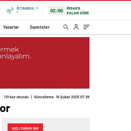
İMSAK'A
İSTANBUL
02:00
KALAN SÜRE
°
Yazarlar
Gazeteler
yor
HIZLI YORUM YAP