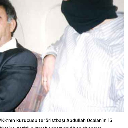
KK’nın kurucusu teröristbaşı Abdullah Öcalan’ın 15