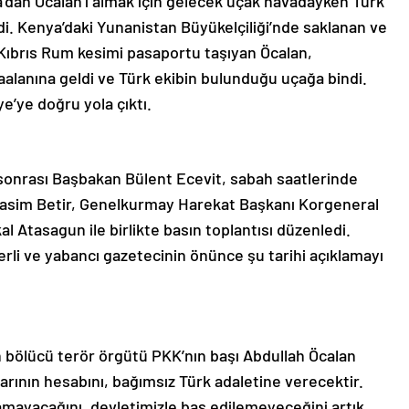
a’dan Öcalan’ı almak için gelecek uçak havadayken Türk
ndi. Kenya’daki Yunanistan Büyükelçiliği’nde saklanan ve
Kıbrıs Rum kesimi pasaportu taşıyan Öcalan,
alanına geldi ve Türk ekibin bulunduğu uçağa bindi.
ye’ye doğru yola çıktı.
onrası Başbakan Bülent Ecevit, sabah saatlerinde
sim Betir, Genelkurmay Harekat Başkanı Korgeneral
 Atasagun ile birlikte basın toplantısı düzenledi.
erli ve yabancı gazetecinin önünce şu tarihi açıklamayı
n bölücü terör örgütü PKK’nın başı Abdullah Öcalan
klarının hesabını, bağımsız Türk adaletine verecektir.
lamayacağını, devletimizle baş edilemeyeceğini artık