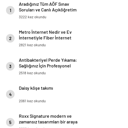
Aradığınız Tüm AÖF Sınav
Soruları ve Canlı Açıköğretim
1
Forumu Burada
3222 kez okundu
Metro İnternet Nedir ve Ev
İnternetiyle Fiber İnternet
2
Arasındaki Farklar
2821 kez okundu
Antibakteriyel Perde Yıkama:
Sağlığınız İçin Profesyonel
3
Çözümler
2518 kez okundu
Daisy köşe takımı
4
2061 kez okundu
Roxx Signature modern ve
zamansız tasarımları bir araya
5
getiriyor