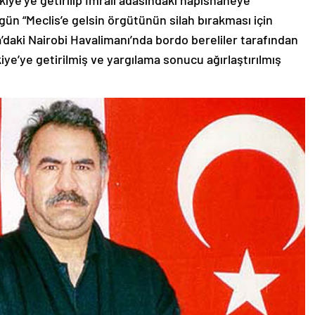
kiye’ye getirilip İmralı adasındaki hapishaneye
gün “Meclis’e gelsin örgütünün silah bırakması için
’daki Nairobi Havalimanı’nda bordo bereliler tarafından
e’ye getirilmiş ve yargılama sonucu ağırlaştırılmış