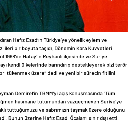
ındıran Hafız Esad’ın Türkiye’ye yönelik eylem ve
izi ileri bir boyuta taşıdı. Dönemin Kara Kuvvetleri
ül 1998’de Hatay’ın Reyhanlı ilçesinde ve Suriye
yayı kendi ülkelerinde barındırıp destekleyerek bizi terör
brı tükenmek üzere’’ dedi ve yeni bir sürecin fitilini
yman Demirel’in TBMM’yi açış konuşmasında “Tüm
ıza rağmen hasmane tutumundan vazgeçmeyen Suriye’ye
aklı tuttuğumuzu ve sabrımızın taşmak üzere olduğunu
i. Bunun üzerine Hafız Esad, Öcalan’ı sınır dışı etti.