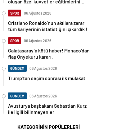
oluşan özel kuvvetler eğitimlerini
başlattı.
SPOR
06 Ağustos 2026
Cristiano Ronaldo’nun akıllara zarar
tüm kariyerinin istatistiğini çıkardık !
SPOR
06 Ağustos 2026
Galatasaray’a kötü haber! Monaco’dan
flaş Onyekuru kararı.
GÜNDEM
06 Ağustos 2026
Trump’tan seçim sonrası ilk mülakat
GÜNDEM
06 Ağustos 2026
Avusturya başbakanı Sebastian Kurz
ile ilgili bilinmeyenler
KATEGORİNİN POPÜLERLERİ