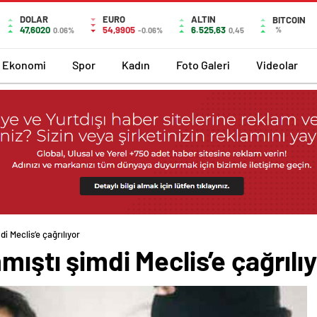
DOLAR
EURO
ALTIN
BITCOIN
47,6020
54,9905
6.525,63
%
0.06%
-0.06%
0,45
Ekonomi
Spor
Kadın
Foto Galeri
Videolar
i Meclis’e çağrılıyor
mıştı şimdi Meclis’e çağrılı