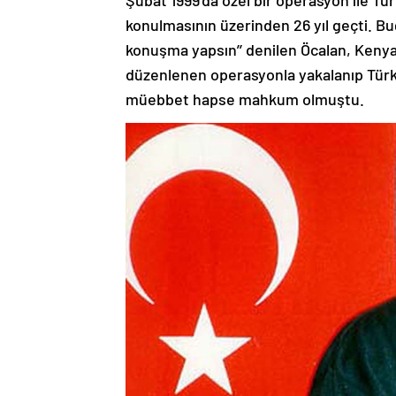
Şubat 1999’da özel bir operasyon ile Tür
konulmasının üzerinden 26 yıl geçti. Bu
konuşma yapsın’’ denilen Öcalan, Kenya
düzenlenen operasyonla yakalanıp Türkiy
müebbet hapse mahkum olmuştu.