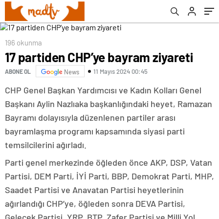
196 okunma
17 partiden CHP’ye bayram ziyareti
11 Mayıs 2024 00:45
ABONE OL
News
CHP Genel Başkan Yardımcısı ve Kadın Kolları Genel
Başkanı Aylin Nazlıaka başkanlığındaki heyet, Ramazan
Bayramı dolayısıyla düzenlenen partiler arası
bayramlaşma programı kapsamında siyasi parti
temsilcilerini ağırladı.
Parti genel merkezinde öğleden önce AKP, DSP, Vatan
Partisi, DEM Parti, İYİ Parti, BBP, Demokrat Parti, MHP,
Saadet Partisi ve Anavatan Partisi heyetlerinin
ağırlandığı CHP’ye, öğleden sonra DEVA Partisi,
Gelecek Partisi, YRP, BTP, Zafer Partisi ve Milli Yol