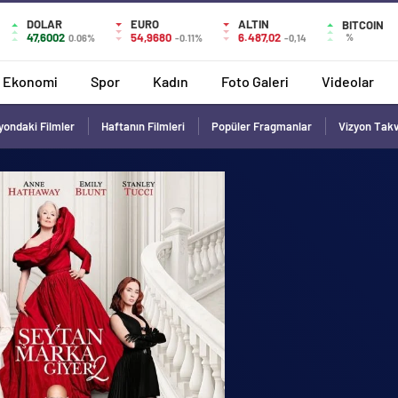
DOLAR
EURO
ALTIN
BITCOIN
47,6002
54,9680
6.487,02
%
0.06%
-0.11%
-0,14
Ekonomi
Spor
Kadın
Foto Galeri
Videolar
yondaki Filmler
Haftanın Filmleri
Popüler Fragmanlar
Vizyon Tak