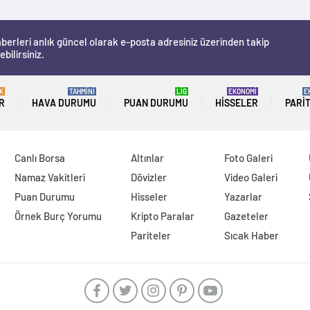
berleri anlık güncel olarak e-posta adresiniz üzerinden takip
ebilirsiniz.
K
TAHMİNİ
LİG
EKONOMİ
E
R
HAVA DURUMU
PUAN DURUMU
HISSELER
PARI
Canlı Borsa
Altınlar
Foto Galeri
Namaz Vakitleri
Dövizler
Video Galeri
Puan Durumu
Hisseler
Yazarlar
Örnek Burç Yorumu
Kripto Paralar
Gazeteler
Pariteler
Sıcak Haber