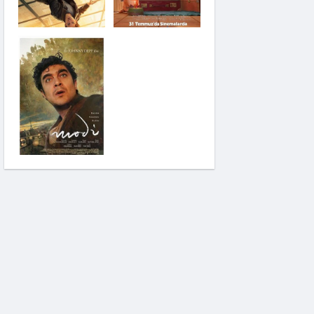
Saplantı
Modi: Deliliğin
Kanadında Üç Gün
Pinokyo: Kanlı Masal
İzci Takımı: Şelalenin
Peşinde