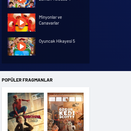
Minyonlar ve
Canavarlar
Oyuncak Hikayesi 5
Özgür Kedi Scotty
POPÜLER FRAGMANLAR
Moana
Hannas 3