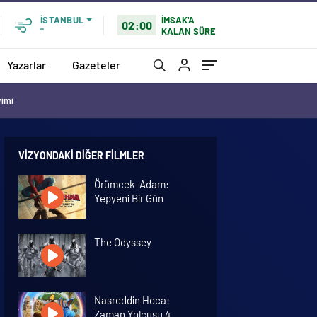
İMSAK'A
İSTANBUL
02:00
KALAN SÜRE
°
Yazarlar
Gazeteler
vimi
VIZYONDAKI DIĞER FILMLER
Örümcek-Adam:
Yepyeni Bir Gün
The Odyssey
Nasreddin Hoca:
Zaman Yolcusu 4