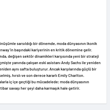
 dönüşümle sarsıldığı bir dönemde, moda dünyasının ikonik
unway’in başındaki kariyerinin en kritik dönemine gelir.
da, değişen sektör dinamikleri karşısında yeni bir strateji
çmişte yanında çalışan eski asistanı Andy Sachs ile yeniden
 yeniden aynı safta buluşturur. Ancak karşılarında güçlü bir
selmiş, hırslı ve son derece kararlı Emily Charlton.
larla iç içe geçtiği bu mücadelede; moda dünyasının
itibar savaşı her şeyi daha karmaşık hale getirir.