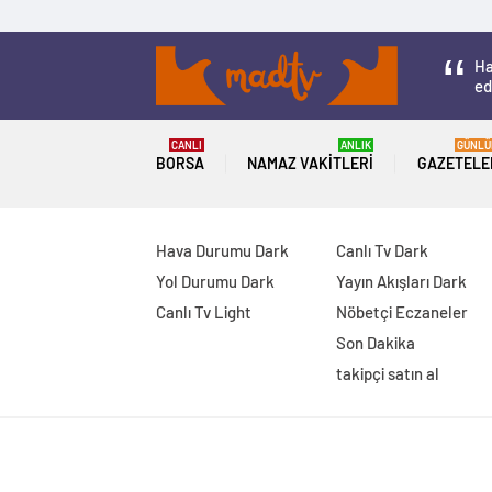
Ha
ed
CANLI
ANLIK
GÜNLÜ
BORSA
NAMAZ VAKITLERI
GAZETELE
Hava Durumu Dark
Canlı Tv Dark
Yol Durumu Dark
Yayın Akışları Dark
Canlı Tv Light
Nöbetçi Eczaneler
Son Dakika
takipçi satın al