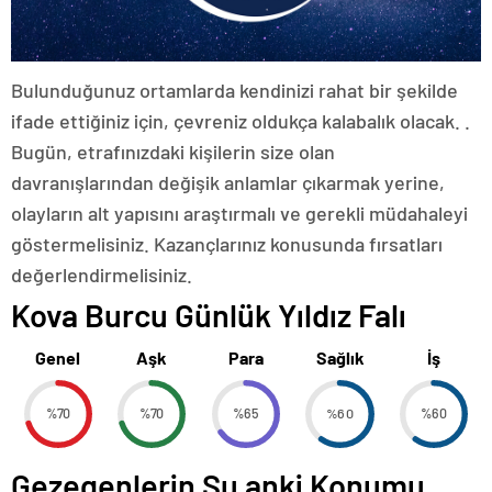
Bulunduğunuz ortamlarda kendinizi rahat bir şekilde
ifade ettiğiniz için, çevreniz oldukça kalabalık olacak. .
Bugün, etrafınızdaki kişilerin size olan
davranışlarından değişik anlamlar çıkarmak yerine,
olayların alt yapısını araştırmalı ve gerekli müdahaleyi
göstermelisiniz. Kazançlarınız konusunda fırsatları
değerlendirmelisiniz.
Kova Burcu Günlük Yıldız Falı
Genel
Aşk
Para
Sağlık
İş
%70
%70
%65
%60
%60
Gezegenlerin Şu anki Konumu