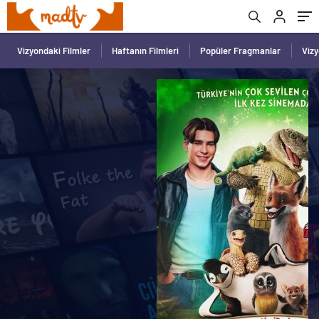
Vizyondaki Filmler
Haftanın Filmleri
Popüler Fragmanlar
Viz